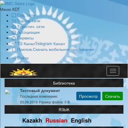
Меню KDT
Соц. сети
Торгов. сети
Туристич. сети
Ассоциации
Сервисы
TG Канал
Telegram Канал
Прилож.
Скачать мобильное приложение
Войти
Toggle
navigatio
Библиотека
Тестовый документ
Просмотр
Скачать
Последнее изменение:
03.09.2019
Размер файла: 0 B
ЯЗЫК
Kazakh
Russian
English
/
/